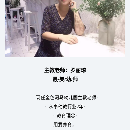
主教老师：罗丽琼
最/美/幼/师
· 现任金色河马幼儿园主教老师·
· 从事幼教行业2年·
· 教育理念·
用爱养育，