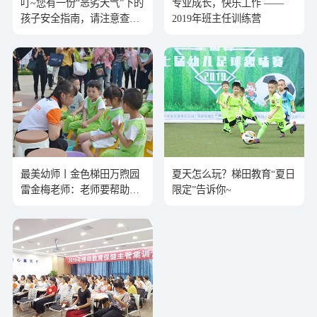
叮~您有一份“恶劣天气”下的
专业成长，快乐工作 ——
孩子安全指南，请注意查收
2019年班主任训练营
哦
最美幼师丨金色梯田万煦园
夏天怎么玩？梯田教育“夏日
雷金梅老师：老师要帮助孩
限定”告诉你~
子纠错并给予孩子鼓励与肯
定