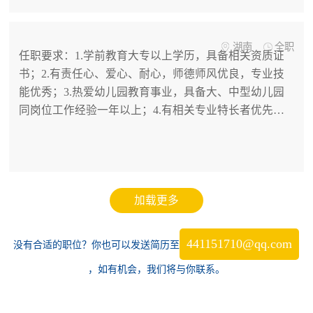
导;3)按要求成立幼儿园各教研小组并对其工作进行管理
和指导；4)协助园长指导教师开展家长工作...
湖南
全职
任职要求：1.学前教育大专以上学历，具备相关资质证
书；2.有责任心、爱心、耐心，师德师风优良，专业技
能优秀；3.热爱幼儿园教育事业，具备大、中型幼儿园
同岗位工作经验一年以上；4.有相关专业特长者优先。
包吃住 + 周末双休 + 话补 + 交通补助 + 年终奖 + 年功
奖 + 五险 +...
441151710@qq.com
没有合适的职位？你也可以发送简历至
，如有机会，我们将与你联系。