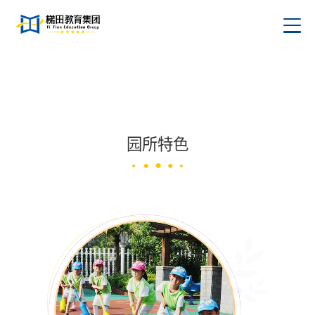
金色梯田常宁幼儿园
园所特色