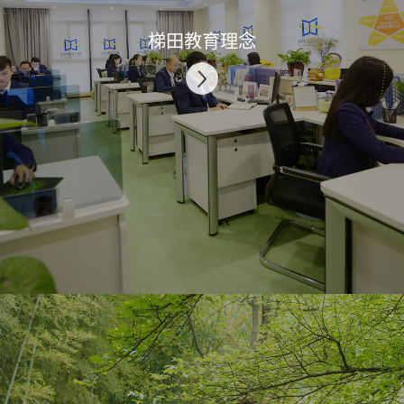
成功研发并推行幼儿园
梯田教育理念
快乐管理（激分制管
理），开创幼教管理新
纪元
2015
正式启动合作加盟和装备
输出业务，国内首套自主
研发的综合主题课程面世
2016
梯田创想家、番茄树空
间设计项目公司成立，
加速幼教产业链布局
2017
梯田多品牌战略实施，第1
家金色河马里幼儿园——
华润置地园诞生